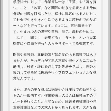
学療法士に対して、作業療法士は「手芸」や「箸を持
つ」こと、「炊事」など関節の動きを必要とする身体
機能の回復を目指したり、精神に障害のある人に対し
て社会で生き生きと生活できるように精神面でのサポ
ートなどを行っています。3つ目は、言語聴覚士で
す。生まれつきの障害や事故、病気、高齢のために、
「話す」「聞く」「表現する」「食べる」という日常
動作に不自由を持った人々をサポートする職業です。
医師や看護師、薬剤師ほど知名度のある職種ではあり
ませんが、それぞれが問題の本質や発生メカニズムを
解明し、検査・評価を通して対処法を見出し、医師と
協力して多角的に援助を行うプロフェッショナルな職
業なんですよ。
また、彼らの主な職場は病院や介護施設での勤務とな
るのが一般的です。作業療法士の場合は精神面でのサ
ポートを行うことが可能なため、障害者福祉施設や児
童養護施設などでの求人も多く見られます。大きな責